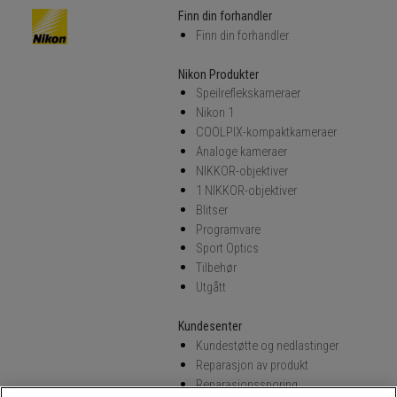
Finn din forhandler
Finn din forhandler
Nikon Produkter
Speilreflekskameraer
Nikon 1
COOLPIX-kompaktkameraer
Analoge kameraer
NIKKOR-objektiver
1 NIKKOR-objektiver
Blitser
Programvare
Sport Optics
Tilbehør
Utgått
Kundesenter
Kundestøtte og nedlastinger
Reparasjon av produkt
Reparasjonssporing